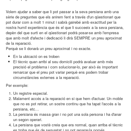
Volem ajudar a saber que li pot passar a la seva persiana amb una
sèrie de preguntes que els anirem fent a través d'un qüestionari que
pot durar com a molt 1 minut i sabrà gairebé amb exactitud per la
nostra humil experiència que és el que li succeeix a la seva persiana,
depèn del que surti en el qüestionari podrà posar-se amb l'empresa
que amb molt d'afecte i dedicació li dirà SEMPRE un preu aproximat
de la reparació.
Perquè se li donarà un preu aproximat i no exacte.
En la ubicació on es troben
El tècnic quan arribi al seu domicili podrà avaluar amb més
precisió el problema i com solucionar-lo, per això és important
remarcar que el preu pot variar perquè ens podem trobar
circumstàncies externes a la reparació.
Per exemple:
Un registre especial.
Malament accés a la reparació en si que hem d'actuar. Un moble
que no es pot retirar, un sostre continu que ha tapat l'accés a la
persiana, etc…
La persiana és massa gran i no pot una sola persona i ha d'anar
un segon operari.
La persiana que vostè creia que era normal, quan arriba el tècnic
es troba que és de seguretat i no pot reparar-la només.