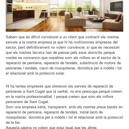
Sabem que és difícil convèncer a un client que contracti els nostres
serveis a la nostra empresa ja que hi ha moltíssimes empreses del
sector, però definitivament no volem convèncer, sí que és necessari
que els nostres tècnics han de passar pels seus domicilis perquè
vostès es convencin que nosaltres som els millors en el sector de la
reparació de persiana, reparació de tendals, substitució de motors de
persianes i tendals, canvi de mosquiteras, domòtica per a mòbils i tot
el relacionat amb la protecció solar.
Hi ha tantes empreses que ofereixen els serveis de reparació de
persianes a Sant Cugat que la veritat, no ens preocupa perquè creiem
en la nostra professionalitat, i perquè creiem que som els millors
persianers de Sant Cugat.
Som una empresa séria, transparent, amb els nostres preus barats en
reparació de persiana, reparació de tendals, instal·lació de
mosquiteras, domòtica per a mòbils i tot el relacionat amb la protecció
de la llar.
Aquesta pàgina no volem que sigui igual que les altres.